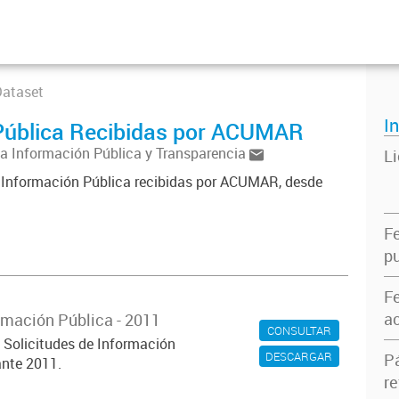
Dataset
I
 Pública Recibidas por ACUMAR
a Información Pública y Transparencia
L
e Información Pública recibidas por ACUMAR, desde
F
pu
F
ac
rmación Pública - 2011
CONSULTAR
s Solicitudes de Información
DESCARGAR
P
nte 2011.
re