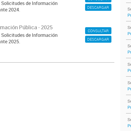
s Solicitudes de Información
DESCARGAR
S
nte 2024.
P
rmación Pública - 2025
S
CONSULTAR
P
s Solicitudes de Información
DESCARGAR
nte 2025.
S
P
S
P
S
P
S
P
S
P