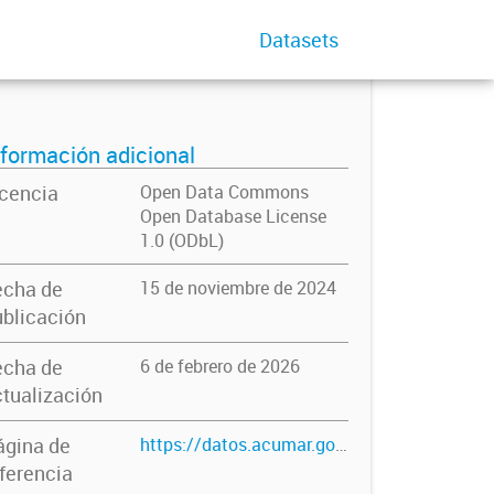
Datasets
nformación adicional
icencia
Open Data Commons
Open Database License
1.0 (ODbL)
echa de
15 de noviembre de 2024
blicación
echa de
6 de febrero de 2026
tualización
ágina de
https://datos.acumar.gob.ar/dataset/solicitudes-de-informacion-publica-recibidas-por-acumar
ferencia