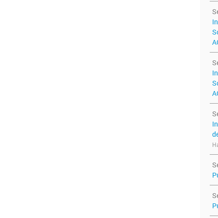
S
I
S
A
S
I
S
A
S
I
d
Ha
S
P
S
P