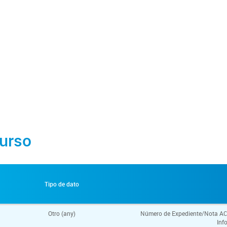
urso
Tipo de dato
Otro (any)
Número de Expediente/Nota ACR q
Inf