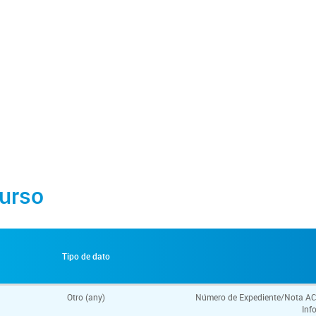
urso
Tipo de dato
Otro (any)
Número de Expediente/Nota ACR q
Inf