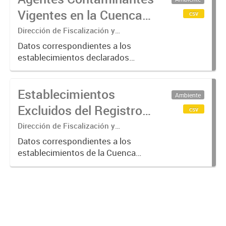
verificación más exhaustiva por
Vigentes en la Cuenca
csv
considerarse...
Matanza Riachuelo
Dirección de Fiscalización y
Adecuación Ambiental
(2017-2023)
Datos correspondientes a los
establecimientos declarados
"Agentes Contaminantes" por
ACUMAR, entre 2017 y 2023.
Establecimientos
Ambiente
Excluidos del Registro
csv
de Agentes
Dirección de Fiscalización y
Adecuación Ambiental
Contaminantes de
Datos correspondientes a los
establecimientos de la Cuenca
ACUMAR (2017-2023)
Matanza Riachuelo excluidos del
Registro de Agentes
Contaminantes del organismo entre
2017 y 2023, según los criterios
establecidos...