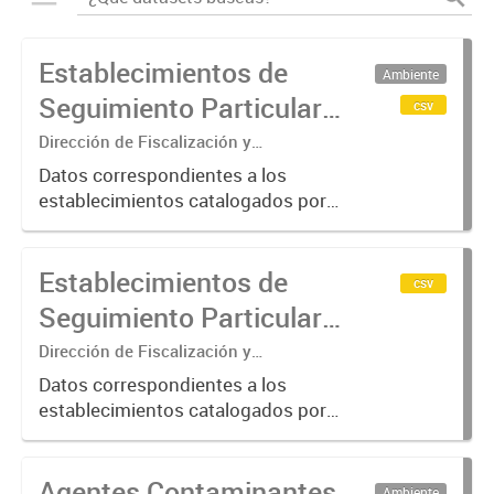
Establecimientos de
Ambiente
Seguimiento Particular
csv
en la Cuenca Matanza
Dirección de Fiscalización y
Adecuación Ambiental
Riachuelo (2016-2023)
Datos correspondientes a los
establecimientos catalogados por
ACUMAR como de "Seguimiento
Particular"; categoría otorgada a
Establecimientos de
aquellos que requieren de una
csv
verificación más exhaustiva por
Seguimiento Particular
considerarse...
en la Cuenca Matanza
Dirección de Fiscalización y
Adecuación Ambiental
Riachuelo (2024-2025)
Datos correspondientes a los
establecimientos catalogados por
ACUMAR como de "Seguimiento
Particular"; categoría otorgada a
Agentes Contaminantes
aquellos que requieren de una
Ambiente