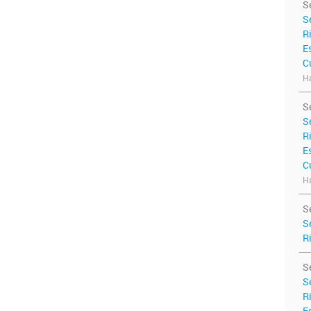
S
S
R
E
C
Ha
S
S
R
E
C
Ha
S
S
R
S
S
R
E