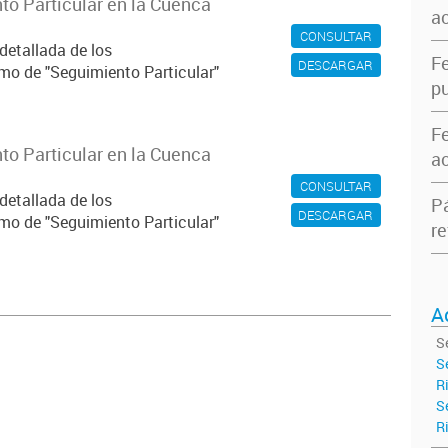
o Particular en la Cuenca
ac
CONSULTAR
detallada de los
F
DESCARGAR
mo de "Seguimiento Particular"
pu
F
o Particular en la Cuenca
ac
CONSULTAR
detallada de los
P
DESCARGAR
mo de "Seguimiento Particular"
re
A
S
S
R
S
R