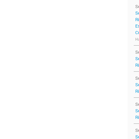
S
S
R
E
C
Ha
S
S
R
S
S
R
S
S
R
S
S