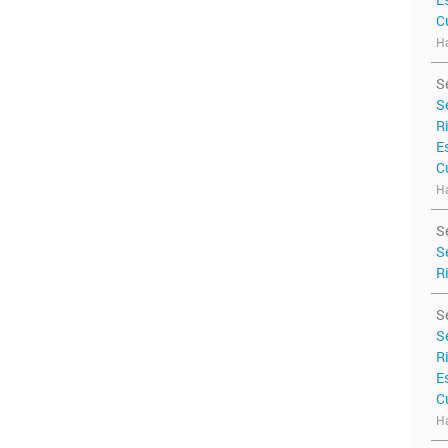
C
Ha
S
S
R
E
C
Ha
S
S
R
S
S
R
E
C
Ha