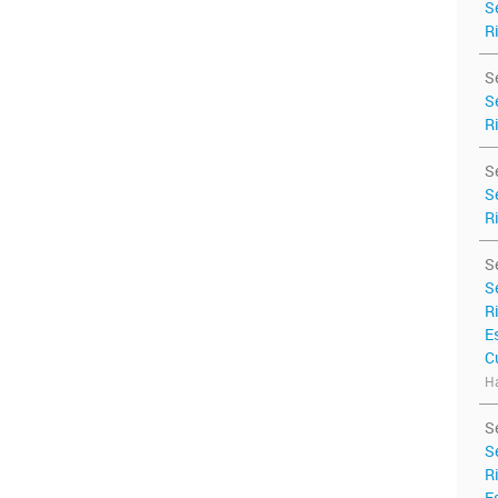
S
R
S
S
R
S
S
R
S
S
R
E
C
Ha
S
S
R
E