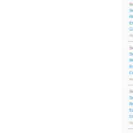
S
S
R
E
C
Ha
S
S
R
E
C
Ha
S
S
R
E
C
Ha