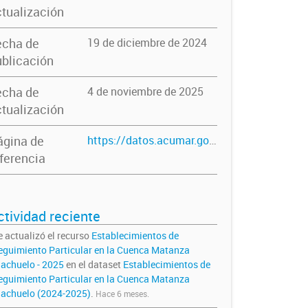
tualización
echa de
19 de diciembre de 2024
blicación
echa de
4 de noviembre de 2025
tualización
ágina de
https://datos.acumar.gob.ar/dataset/establecimientos-seguimiento-particular-cuenca-matanza-riachuelo
ferencia
ctividad reciente
e actualizó el recurso
Establecimientos de
eguimiento Particular en la Cuenca Matanza
iachuelo - 2025
en el dataset
Establecimientos de
eguimiento Particular en la Cuenca Matanza
iachuelo (2024-2025)
.
Hace 6 meses.