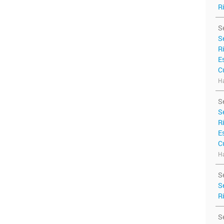
R
S
S
R
E
C
Ha
S
S
R
E
C
Ha
S
S
R
S