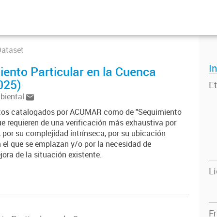
Dataset
I
ento Particular en la Cuenca
025)
Et
mbiental
entos catalogados por ACUMAR como de "Seguimiento
ue requieren de una verificación más exhaustiva por
 por su complejidad intrínseca, por su ubicación
n el que se emplazan y/o por la necesidad de
ora de la situación existente.
L
F