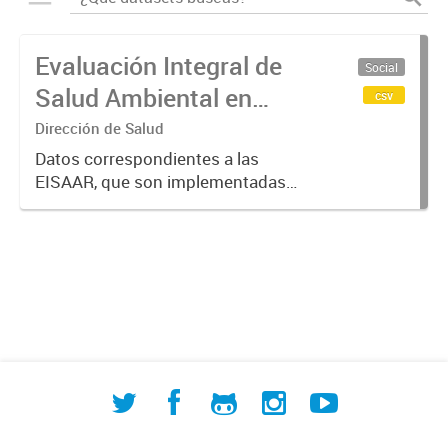
Evaluación Integral de
Social
Salud Ambiental en
csv
Áreas de Riesgo
Dirección de Salud
(EISAAR) en la Cuenca
Datos correspondientes a las
EISAAR, que son implementadas
Matanza Riachuelo
desde 2016, buscando de forma
activa situaciones de riesgo y/o
daño a la salud en
barrios/urbanizaciones no
emergentes (UREM) de la...