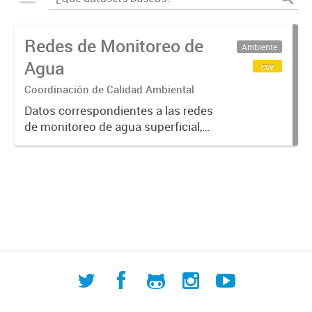
Redes de Monitoreo de
Ambiente
Agua
csv
Coordinación de Calidad Ambiental
Datos correspondientes a las redes
de monitoreo de agua superficial,
subterránea y humedales (cuerpos
de agua) de ACUMAR. La
información detallada se halla
disponible en la Base de Datos
Hidrológicos...