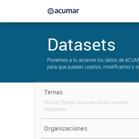
Datasets
Ponemos a tu alcance los datos de ACUM
para que puedas usarlos, modificarlos y c
Temas
No hay Temas que coincidan con esta
búsqueda
Organizaciones