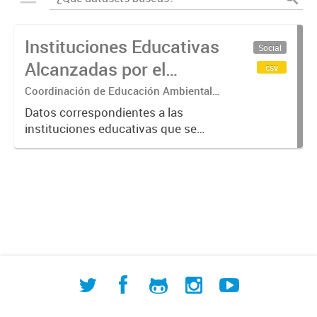
Instituciones Educativas
Social
Alcanzadas por el
csv
Programa "Escuelas por
Coordinación de Educación Ambiental,
Cultura y Patrimonio
la Cuenca" de ACUMAR
Datos correspondientes a las
instituciones educativas que se
hallan dentro del Programa
"Escuelas por la Cuenca", aprobado
por la Resolución ACUMAR
261/2023. Dichas instituciones se
emplazan...