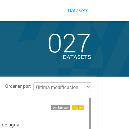
Datasets
027
DATASETS
Ordenar por
Ambiente
csv
o de agua