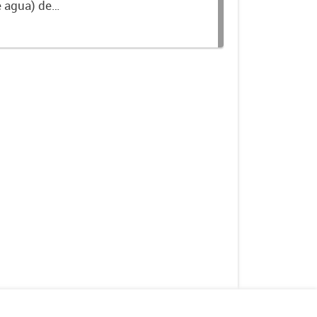
e agua) de
nible en la Base