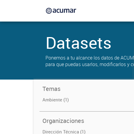
Datasets
Ponemos a tu alcance los datos de ACUM
para que puedas usarlos, modificarlos y c
Temas
Ambiente (1)
Organizaciones
Dirección Técnica (1)