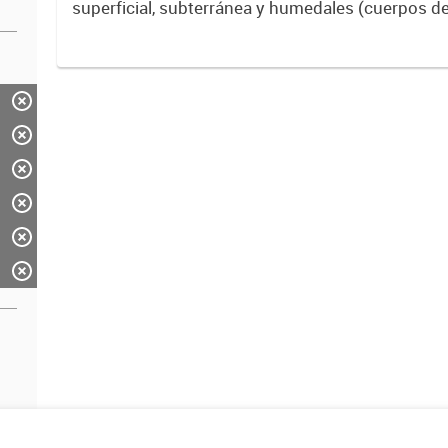
superficial, subterránea y humedales (cuerpos d
ACUMAR. La información detallada se halla dispo
de Datos Hidrológicos...