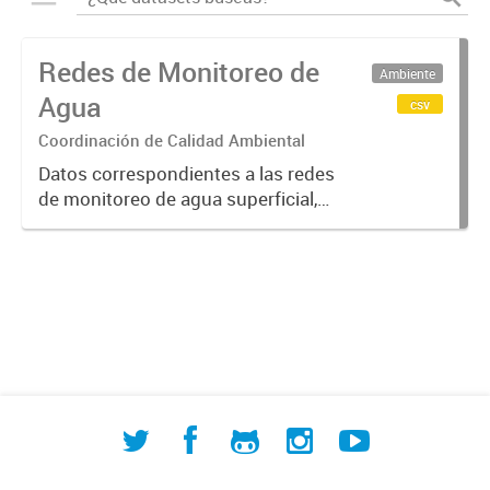
Redes de Monitoreo de
Ambiente
Agua
csv
Coordinación de Calidad Ambiental
Datos correspondientes a las redes
de monitoreo de agua superficial,
subterránea y humedales (cuerpos
de agua) de ACUMAR. La
información detallada se halla
disponible en la Base de Datos
Hidrológicos...