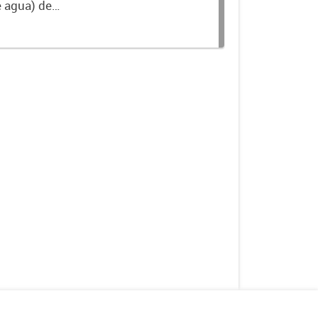
e agua) de
nible en la Base