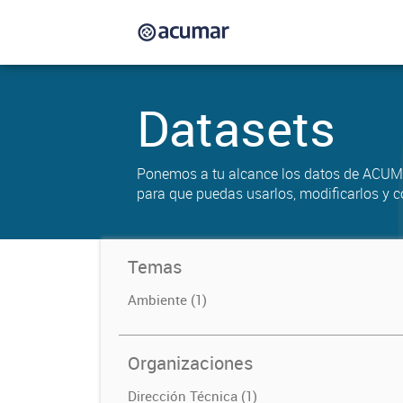
Datasets
Ponemos a tu alcance los datos de ACUM
para que puedas usarlos, modificarlos y c
Temas
Ambiente (1)
Organizaciones
Dirección Técnica (1)