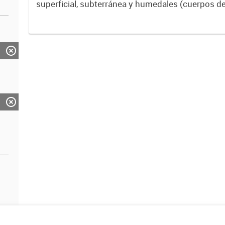
superficial, subterránea y humedales (cuerpos d
ACUMAR. La información detallada se halla dispo
de Datos Hidrológicos...