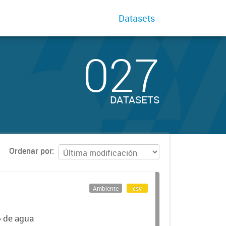
Datasets
027
DATASETS
Ordenar por
Ambiente
csv
o de agua