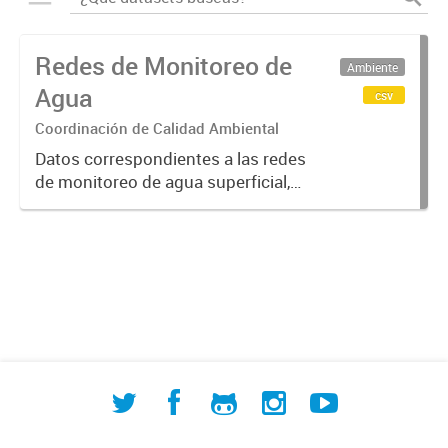
Redes de Monitoreo de
Ambiente
Agua
csv
Coordinación de Calidad Ambiental
Datos correspondientes a las redes
de monitoreo de agua superficial,
subterránea y humedales (cuerpos
de agua) de ACUMAR. La
información detallada se halla
disponible en la Base de Datos
Hidrológicos...