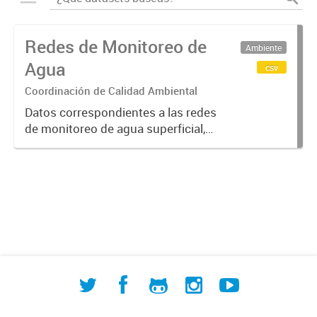
Redes de Monitoreo de
Ambiente
Agua
csv
Coordinación de Calidad Ambiental
Datos correspondientes a las redes
de monitoreo de agua superficial,
subterránea y humedales (cuerpos
de agua) de ACUMAR. La
información detallada se halla
disponible en la Base de Datos
Hidrológicos...