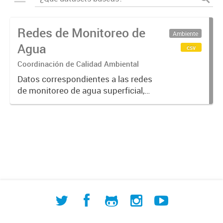
Redes de Monitoreo de
Ambiente
Agua
csv
Coordinación de Calidad Ambiental
Datos correspondientes a las redes
de monitoreo de agua superficial,
subterránea y humedales (cuerpos
de agua) de ACUMAR. La
información detallada se halla
disponible en la Base de Datos
Hidrológicos...