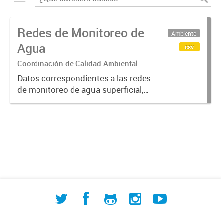
Redes de Monitoreo de
Ambiente
Agua
csv
Coordinación de Calidad Ambiental
Datos correspondientes a las redes
de monitoreo de agua superficial,
subterránea y humedales (cuerpos
de agua) de ACUMAR. La
información detallada se halla
disponible en la Base de Datos
Hidrológicos...