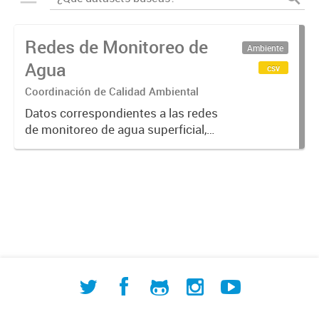
Redes de Monitoreo de
Ambiente
Agua
csv
Coordinación de Calidad Ambiental
Datos correspondientes a las redes
de monitoreo de agua superficial,
subterránea y humedales (cuerpos
de agua) de ACUMAR. La
información detallada se halla
disponible en la Base de Datos
Hidrológicos...