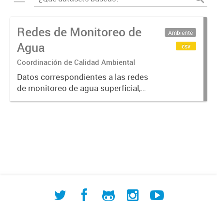
Redes de Monitoreo de
Ambiente
Agua
csv
Coordinación de Calidad Ambiental
Datos correspondientes a las redes
de monitoreo de agua superficial,
subterránea y humedales (cuerpos
de agua) de ACUMAR. La
información detallada se halla
disponible en la Base de Datos
Hidrológicos...