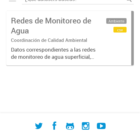
Redes de Monitoreo de
Ambiente
Agua
csv
Coordinación de Calidad Ambiental
Datos correspondientes a las redes
de monitoreo de agua superficial,
subterránea y humedales (cuerpos
de agua) de ACUMAR. La
información detallada se halla
disponible en la Base de Datos
Hidrológicos...