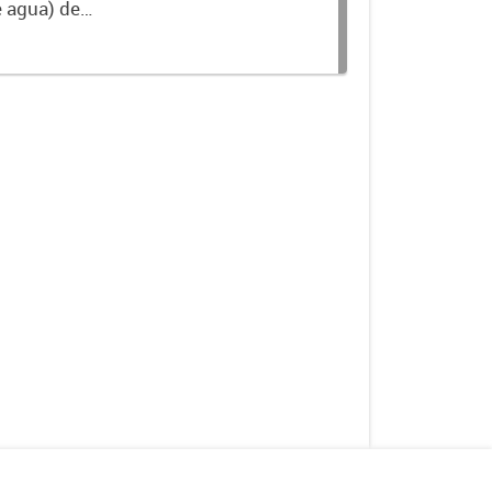
e agua) de
nible en la Base