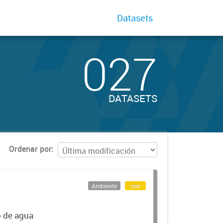
Datasets
027
DATASETS
Ordenar por
Ambiente
csv
o de agua