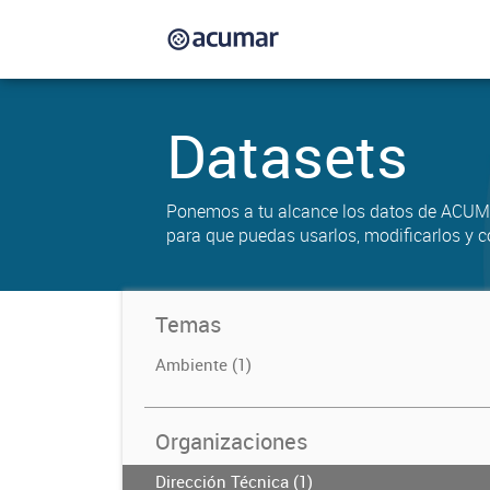
Datasets
Ponemos a tu alcance los datos de ACUM
para que puedas usarlos, modificarlos y c
Temas
Ambiente (1)
Organizaciones
Dirección Técnica (1)