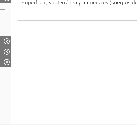
superficial, subterránea y humedales (cuerpos d
ACUMAR. La información detallada se halla dispo
de Datos Hidrológicos...