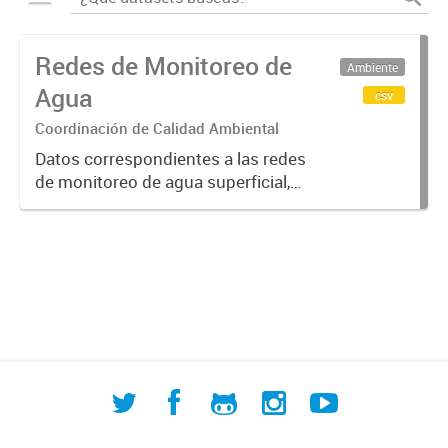
Redes de Monitoreo de
Ambiente
Agua
csv
Coordinación de Calidad Ambiental
Datos correspondientes a las redes
de monitoreo de agua superficial,
subterránea y humedales (cuerpos
de agua) de ACUMAR. La
información detallada se halla
disponible en la Base de Datos
Hidrológicos...