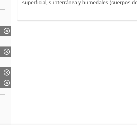
superficial, subterránea y humedales (cuerpos d
ACUMAR. La información detallada se halla dispo
de Datos Hidrológicos...