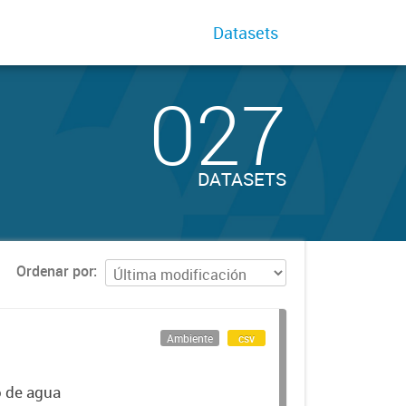
Datasets
027
DATASETS
Ordenar por
Ambiente
csv
o de agua