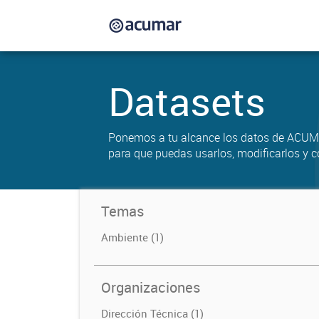
Datasets
Ponemos a tu alcance los datos de ACUM
para que puedas usarlos, modificarlos y c
Temas
Ambiente (1)
Organizaciones
Dirección Técnica (1)