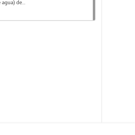
e agua) de
nible en la Base