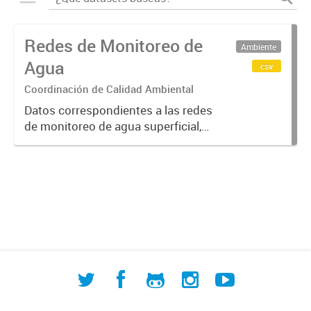
Redes de Monitoreo de
Ambiente
Agua
csv
Coordinación de Calidad Ambiental
Datos correspondientes a las redes
de monitoreo de agua superficial,
subterránea y humedales (cuerpos
de agua) de ACUMAR. La
información detallada se halla
disponible en la Base de Datos
Hidrológicos...