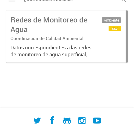
Redes de Monitoreo de
Ambiente
Agua
csv
Coordinación de Calidad Ambiental
Datos correspondientes a las redes
de monitoreo de agua superficial,
subterránea y humedales (cuerpos
de agua) de ACUMAR. La
información detallada se halla
disponible en la Base de Datos
Hidrológicos...