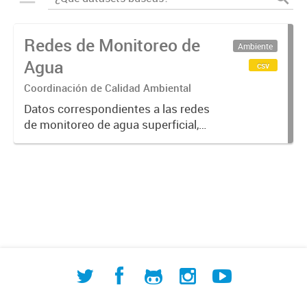
Redes de Monitoreo de
Ambiente
Agua
csv
Coordinación de Calidad Ambiental
Datos correspondientes a las redes
de monitoreo de agua superficial,
subterránea y humedales (cuerpos
de agua) de ACUMAR. La
información detallada se halla
disponible en la Base de Datos
Hidrológicos...