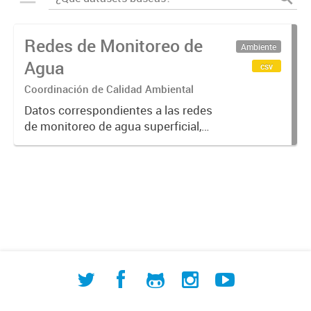
Redes de Monitoreo de
Ambiente
Agua
csv
Coordinación de Calidad Ambiental
Datos correspondientes a las redes
de monitoreo de agua superficial,
subterránea y humedales (cuerpos
de agua) de ACUMAR. La
información detallada se halla
disponible en la Base de Datos
Hidrológicos...