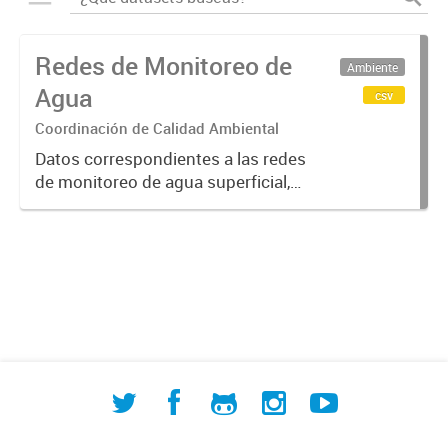
Redes de Monitoreo de
Ambiente
Agua
csv
Coordinación de Calidad Ambiental
Datos correspondientes a las redes
de monitoreo de agua superficial,
subterránea y humedales (cuerpos
de agua) de ACUMAR. La
información detallada se halla
disponible en la Base de Datos
Hidrológicos...