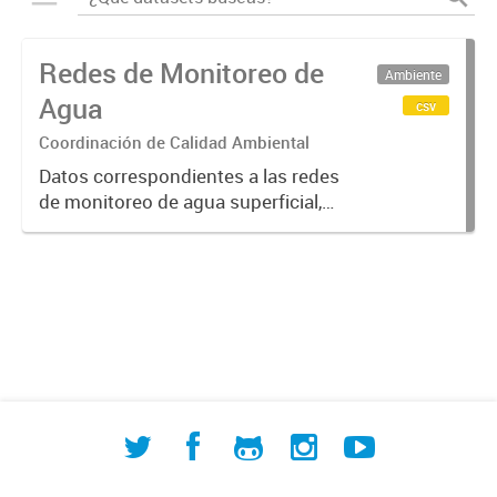
Redes de Monitoreo de
Ambiente
Agua
csv
Coordinación de Calidad Ambiental
Datos correspondientes a las redes
de monitoreo de agua superficial,
subterránea y humedales (cuerpos
de agua) de ACUMAR. La
información detallada se halla
disponible en la Base de Datos
Hidrológicos...