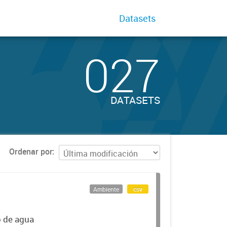
Datasets
027
DATASETS
Ordenar por
Ambiente
csv
o de agua