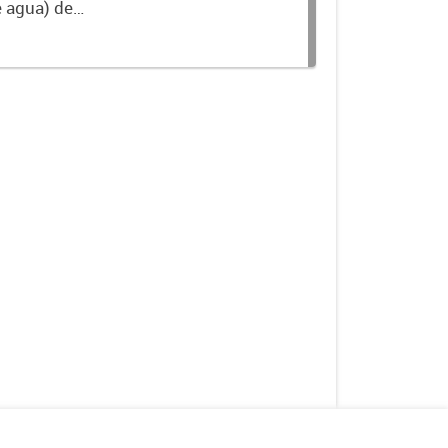
e agua) de
nible en la Base