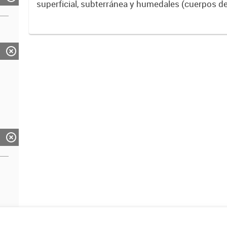
superficial, subterránea y humedales (cuerpos d
ACUMAR. La información detallada se halla dispo
de Datos Hidrológicos...