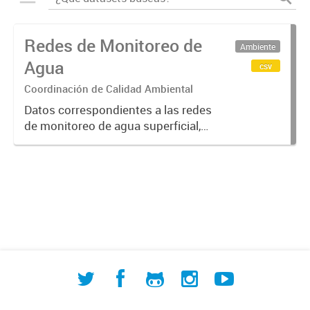
Redes de Monitoreo de
Ambiente
Agua
csv
Coordinación de Calidad Ambiental
Datos correspondientes a las redes
de monitoreo de agua superficial,
subterránea y humedales (cuerpos
de agua) de ACUMAR. La
información detallada se halla
disponible en la Base de Datos
Hidrológicos...