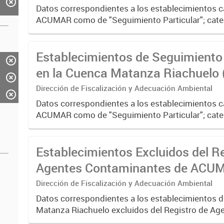
Datos correspondientes a los establecimientos 
ACUMAR como de "Seguimiento Particular"; cate
aquellos que requieren de una verificación más 
considerarse...
Establecimientos de Seguimiento 
en la Cuenca Matanza Riachuelo 
2025)
Dirección de Fiscalización y Adecuación Ambiental
Datos correspondientes a los establecimientos 
ACUMAR como de "Seguimiento Particular"; cate
aquellos que requieren de una verificación más 
considerarse...
Establecimientos Excluidos del R
Agentes Contaminantes de ACUM
2023)
Dirección de Fiscalización y Adecuación Ambiental
Datos correspondientes a los establecimientos d
Matanza Riachuelo excluidos del Registro de Ag
Contaminantes del organismo entre 2017 y 2023