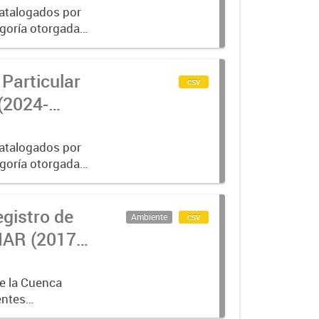
catalogados por
goría otorgada a
exhaustiva por
Particular
csv
(2024-
catalogados por
goría otorgada a
exhaustiva por
egistro de
Ambiente
csv
AR (2017-
e la Cuenca
entes
, según los