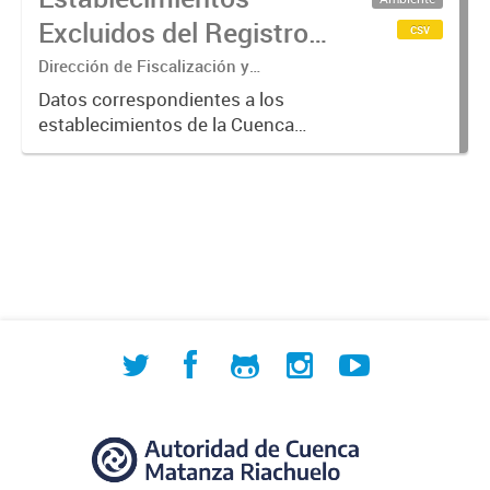
verificación más exhaustiva por
Excluidos del Registro
csv
considerarse...
de Agentes
Dirección de Fiscalización y
Adecuación Ambiental
Contaminantes de
Datos correspondientes a los
establecimientos de la Cuenca
ACUMAR (2017-2023)
Matanza Riachuelo excluidos del
Registro de Agentes
Contaminantes del organismo entre
2017 y 2023, según los criterios
establecidos...