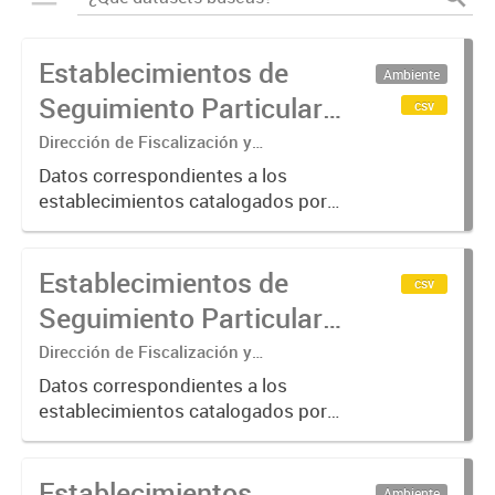
Establecimientos de
Ambiente
Seguimiento Particular
csv
en la Cuenca Matanza
Dirección de Fiscalización y
Adecuación Ambiental
Riachuelo (2016-2023)
Datos correspondientes a los
establecimientos catalogados por
ACUMAR como de "Seguimiento
Particular"; categoría otorgada a
Establecimientos de
aquellos que requieren de una
csv
verificación más exhaustiva por
Seguimiento Particular
considerarse...
en la Cuenca Matanza
Dirección de Fiscalización y
Adecuación Ambiental
Riachuelo (2024-2025)
Datos correspondientes a los
establecimientos catalogados por
ACUMAR como de "Seguimiento
Particular"; categoría otorgada a
Establecimientos
aquellos que requieren de una
Ambiente