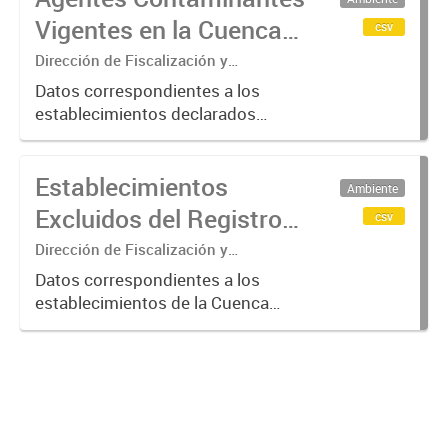
verificación más exhaustiva por
Vigentes en la Cuenca
csv
considerarse...
Matanza Riachuelo
Dirección de Fiscalización y
Adecuación Ambiental
(2017-2023)
Datos correspondientes a los
establecimientos declarados
"Agentes Contaminantes" por
ACUMAR, entre 2017 y 2023.
Establecimientos
Ambiente
Excluidos del Registro
csv
de Agentes
Dirección de Fiscalización y
Adecuación Ambiental
Contaminantes de
Datos correspondientes a los
establecimientos de la Cuenca
ACUMAR (2017-2023)
Matanza Riachuelo excluidos del
Registro de Agentes
Contaminantes del organismo entre
2017 y 2023, según los criterios
establecidos...