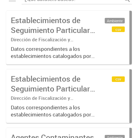
Establecimientos de
Ambiente
Seguimiento Particular
csv
en la Cuenca Matanza
Dirección de Fiscalización y
Adecuación Ambiental
Riachuelo (2016-2023)
Datos correspondientes a los
establecimientos catalogados por
ACUMAR como de "Seguimiento
Particular"; categoría otorgada a
Establecimientos de
aquellos que requieren de una
csv
verificación más exhaustiva por
Seguimiento Particular
considerarse...
en la Cuenca Matanza
Dirección de Fiscalización y
Adecuación Ambiental
Riachuelo (2024-2025)
Datos correspondientes a los
establecimientos catalogados por
ACUMAR como de "Seguimiento
Particular"; categoría otorgada a
Agentes Contaminantes
aquellos que requieren de una
Ambiente