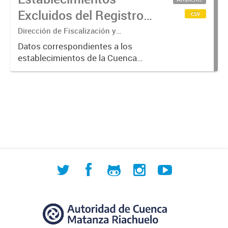
verificación más exhaustiva por
Excluidos del Registro
csv
considerarse...
de Agentes
Dirección de Fiscalización y
Adecuación Ambiental
Contaminantes de
Datos correspondientes a los
establecimientos de la Cuenca
ACUMAR (2017-2023)
Matanza Riachuelo excluidos del
Registro de Agentes
Contaminantes del organismo entre
2017 y 2023, según los criterios
establecidos...