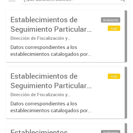
Establecimientos de
Ambiente
Seguimiento Particular
csv
en la Cuenca Matanza
Dirección de Fiscalización y
Adecuación Ambiental
Riachuelo (2016-2023)
Datos correspondientes a los
establecimientos catalogados por
ACUMAR como de "Seguimiento
Particular"; categoría otorgada a
Establecimientos de
aquellos que requieren de una
csv
verificación más exhaustiva por
Seguimiento Particular
considerarse...
en la Cuenca Matanza
Dirección de Fiscalización y
Adecuación Ambiental
Riachuelo (2024-2025)
Datos correspondientes a los
establecimientos catalogados por
ACUMAR como de "Seguimiento
Particular"; categoría otorgada a
Establecimientos
aquellos que requieren de una
Ambiente