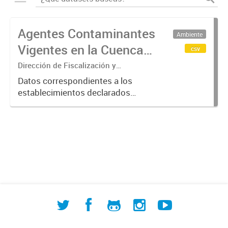
Agentes Contaminantes
Ambiente
Vigentes en la Cuenca
csv
Matanza Riachuelo
Dirección de Fiscalización y
Adecuación Ambiental
(2017-2023)
Datos correspondientes a los
establecimientos declarados
"Agentes Contaminantes" por
ACUMAR, entre 2017 y 2023.