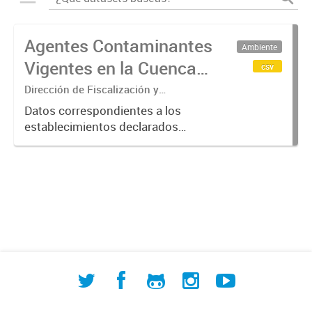
Agentes Contaminantes
Ambiente
Vigentes en la Cuenca
csv
Matanza Riachuelo
Dirección de Fiscalización y
Adecuación Ambiental
(2017-2023)
Datos correspondientes a los
establecimientos declarados
"Agentes Contaminantes" por
ACUMAR, entre 2017 y 2023.