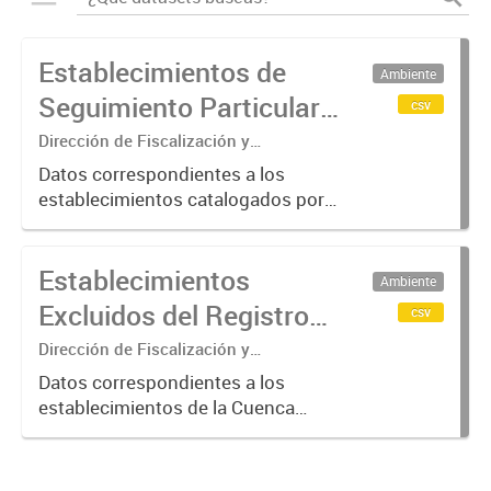
Establecimientos de
Ambiente
Seguimiento Particular
csv
en la Cuenca Matanza
Dirección de Fiscalización y
Adecuación Ambiental
Riachuelo (2016-2023)
Datos correspondientes a los
establecimientos catalogados por
ACUMAR como de "Seguimiento
Particular"; categoría otorgada a
Establecimientos
aquellos que requieren de una
Ambiente
verificación más exhaustiva por
Excluidos del Registro
csv
considerarse...
de Agentes
Dirección de Fiscalización y
Adecuación Ambiental
Contaminantes de
Datos correspondientes a los
establecimientos de la Cuenca
ACUMAR (2017-2023)
Matanza Riachuelo excluidos del
Registro de Agentes
Contaminantes del organismo entre