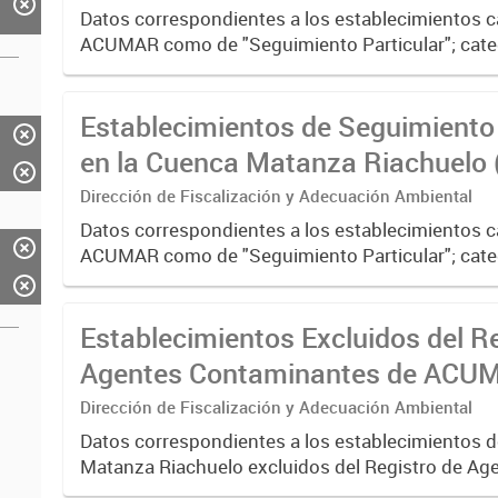
Datos correspondientes a los establecimientos 
ACUMAR como de "Seguimiento Particular"; cate
aquellos que requieren de una verificación más 
considerarse...
Establecimientos de Seguimiento 
en la Cuenca Matanza Riachuelo 
2025)
Dirección de Fiscalización y Adecuación Ambiental
Datos correspondientes a los establecimientos 
ACUMAR como de "Seguimiento Particular"; cate
aquellos que requieren de una verificación más 
considerarse...
Establecimientos Excluidos del R
Agentes Contaminantes de ACUM
2023)
Dirección de Fiscalización y Adecuación Ambiental
Datos correspondientes a los establecimientos d
Matanza Riachuelo excluidos del Registro de Ag
Contaminantes del organismo entre 2017 y 2023