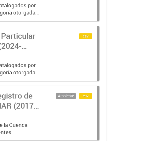
catalogados por
goría otorgada a
exhaustiva por
Particular
csv
(2024-
catalogados por
goría otorgada a
exhaustiva por
egistro de
Ambiente
csv
AR (2017-
e la Cuenca
entes
, según los