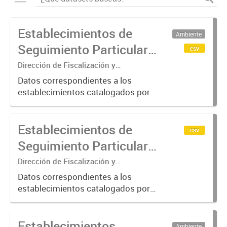
Establecimientos de
Ambiente
Seguimiento Particular
csv
en la Cuenca Matanza
Dirección de Fiscalización y
Adecuación Ambiental
Riachuelo (2016-2023)
Datos correspondientes a los
establecimientos catalogados por
ACUMAR como de "Seguimiento
Particular"; categoría otorgada a
Establecimientos de
aquellos que requieren de una
csv
verificación más exhaustiva por
Seguimiento Particular
considerarse...
en la Cuenca Matanza
Dirección de Fiscalización y
Adecuación Ambiental
Riachuelo (2024-2025)
Datos correspondientes a los
establecimientos catalogados por
ACUMAR como de "Seguimiento
Particular"; categoría otorgada a
Establecimientos
aquellos que requieren de una
Ambiente