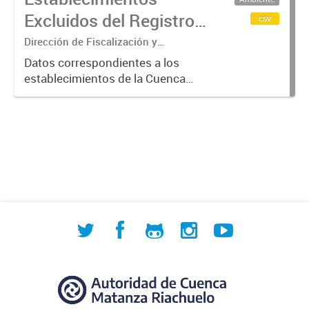
verificación más exhaustiva por
Excluidos del Registro
csv
considerarse...
de Agentes
Dirección de Fiscalización y
Adecuación Ambiental
Contaminantes de
Datos correspondientes a los
establecimientos de la Cuenca
ACUMAR (2017-2023)
Matanza Riachuelo excluidos del
Registro de Agentes
Contaminantes del organismo entre
2017 y 2023, según los criterios
establecidos...