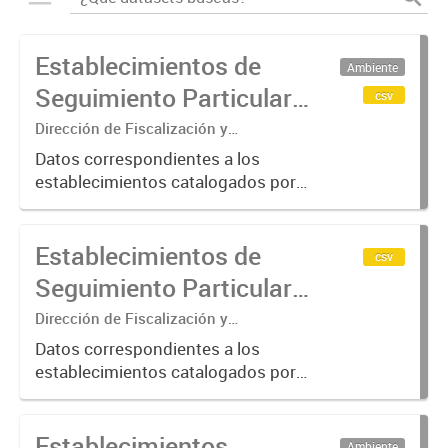
Establecimientos de
Ambiente
Seguimiento Particular
csv
en la Cuenca Matanza
Dirección de Fiscalización y
Adecuación Ambiental
Riachuelo (2016-2023)
Datos correspondientes a los
establecimientos catalogados por
ACUMAR como de "Seguimiento
Particular"; categoría otorgada a
Establecimientos de
aquellos que requieren de una
csv
verificación más exhaustiva por
Seguimiento Particular
considerarse...
en la Cuenca Matanza
Dirección de Fiscalización y
Adecuación Ambiental
Riachuelo (2024-2025)
Datos correspondientes a los
establecimientos catalogados por
ACUMAR como de "Seguimiento
Particular"; categoría otorgada a
Establecimientos
aquellos que requieren de una
Ambiente