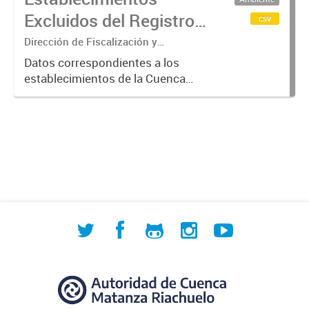
verificación más exhaustiva por
Excluidos del Registro
csv
considerarse...
de Agentes
Dirección de Fiscalización y
Adecuación Ambiental
Contaminantes de
Datos correspondientes a los
establecimientos de la Cuenca
ACUMAR (2017-2023)
Matanza Riachuelo excluidos del
Registro de Agentes
Contaminantes del organismo entre
2017 y 2023, según los criterios
establecidos...