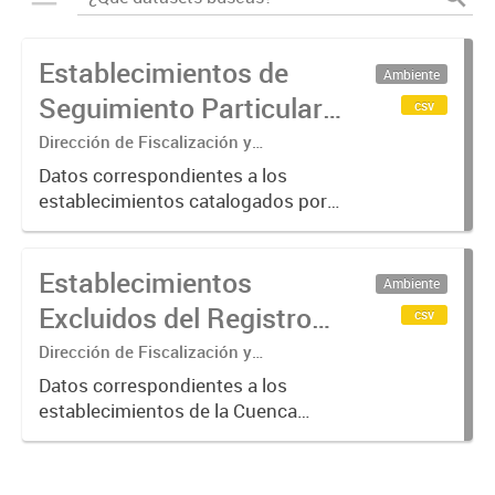
Establecimientos de
Ambiente
Seguimiento Particular
csv
en la Cuenca Matanza
Dirección de Fiscalización y
Adecuación Ambiental
Riachuelo (2016-2023)
Datos correspondientes a los
establecimientos catalogados por
ACUMAR como de "Seguimiento
Particular"; categoría otorgada a
Establecimientos
aquellos que requieren de una
Ambiente
verificación más exhaustiva por
Excluidos del Registro
csv
considerarse...
de Agentes
Dirección de Fiscalización y
Adecuación Ambiental
Contaminantes de
Datos correspondientes a los
establecimientos de la Cuenca
ACUMAR (2017-2023)
Matanza Riachuelo excluidos del
Registro de Agentes
Contaminantes del organismo entre