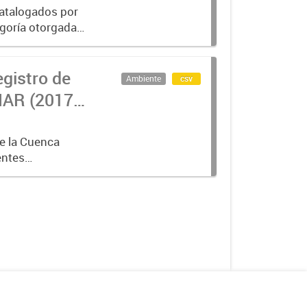
catalogados por
goría otorgada a
exhaustiva por
egistro de
Ambiente
csv
AR (2017-
e la Cuenca
entes
, según los