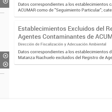
Datos correspondientes a los establecimientos 
ACUMAR como de "Seguimiento Particular"; cate
aquellos que requieren de una verificación más 
considerarse...
Establecimientos Excluidos del R
Agentes Contaminantes de ACUM
2023)
Dirección de Fiscalización y Adecuación Ambiental
Datos correspondientes a los establecimientos d
Matanza Riachuelo excluidos del Registro de Ag
Contaminantes del organismo entre 2017 y 2023
criterios establecidos...