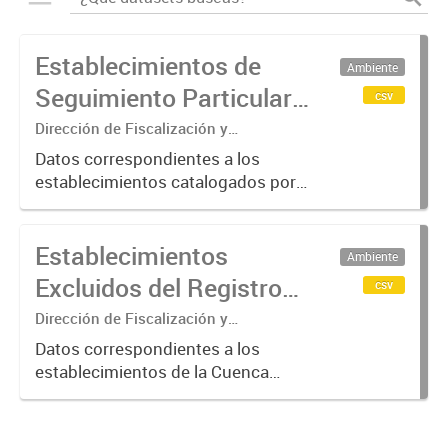
Establecimientos de
Ambiente
Seguimiento Particular
csv
en la Cuenca Matanza
Dirección de Fiscalización y
Adecuación Ambiental
Riachuelo (2016-2023)
Datos correspondientes a los
establecimientos catalogados por
ACUMAR como de "Seguimiento
Particular"; categoría otorgada a
Establecimientos
aquellos que requieren de una
Ambiente
verificación más exhaustiva por
Excluidos del Registro
csv
considerarse...
de Agentes
Dirección de Fiscalización y
Adecuación Ambiental
Contaminantes de
Datos correspondientes a los
establecimientos de la Cuenca
ACUMAR (2017-2023)
Matanza Riachuelo excluidos del
Registro de Agentes
Contaminantes del organismo entre