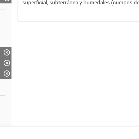
superficial, subterránea y humedales (cuerpos d
ACUMAR. La información detallada se halla dispo
de Datos Hidrológicos...