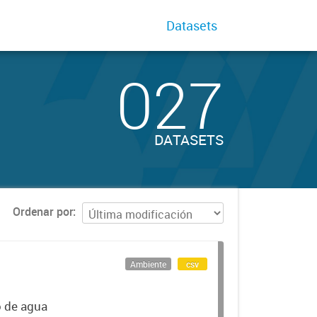
Datasets
027
DATASETS
Ordenar por
Ambiente
csv
o de agua