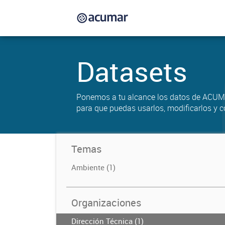
Datasets
Ponemos a tu alcance los datos de ACUM
para que puedas usarlos, modificarlos y c
Temas
Ambiente (1)
Organizaciones
Dirección Técnica (1)