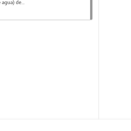
e agua) de
nible en la Base