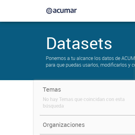
Datasets
Ponemos a tu alcance los datos de ACUM
para que puedas usarlos, modificarlos y c
Temas
No hay Temas que coincidan con esta
búsqueda
Organizaciones