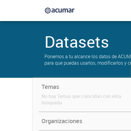
Datasets
Ponemos a tu alcance los datos de ACUM
para que puedas usarlos, modificarlos y c
Temas
No hay Temas que coincidan con esta
búsqueda
Organizaciones