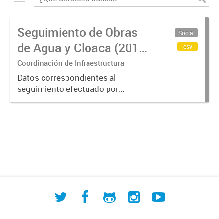
Seguimiento de Obras
Social
de Agua y Cloaca (2018-
csv
2023)
Coordinación de Infraestructura
Datos correspondientes al
seguimiento efectuado por
ACUMAR de las obras de provisión
de agua potable y saneamiento
cloacal realizadas en la Cuenca
Matanza Riachuelo, entre 2018 y
2023.